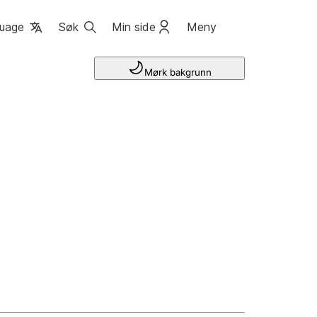
uage
Søk
Min side
Meny
Mørk bakgrunn