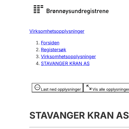
Registersøk
Aksjesel
Registrer
Virksomhetsopplysninger
Lag og forening
Flere
Forsiden
Registrere, endre, slette
organisa
Registersøk
Virksomhetsopplysninger
STAVANGER KRAN AS
Tinglysing
Jeger
Betaling 
Opplysninger er skjult
Last ned opplysninger
Vis alle opplysninge
Offentlig sektor
Andre t
STAVANGER KRAN AS