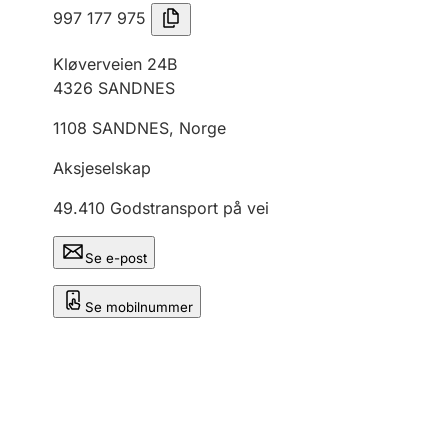
997 177 975
Kløverveien 24B
4326
SANDNES
1108
SANDNES
,
Norge
Aksjeselskap
49.410
Godstransport på vei
Se e-post
Se mobilnummer