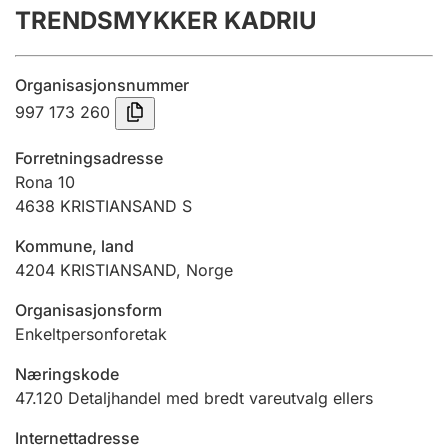
TRENDSMYKKER KADRIU
Årsregnskap
Innsending og forsinkelsesgebyr
Organisasjonsnummer
997 173 260
Tinglysing
Forretningsadresse
Rona 10
4638
KRISTIANSAND S
Jeger
Betaling og jegeravgiftskort
Kommune, land
4204
KRISTIANSAND
,
Norge
Ektepaktveileder
Organisasjonsform
Enkeltpersonforetak
Næringskode
Offentlig sektor
47.120
Detaljhandel med bredt vareutvalg ellers
Internettadresse