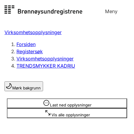
Hopp
Meny
Registersøk
til
Søk
Velg språk
innhold
Virksomhetsopplysninger
Aksjeselskap
Registrere, endre, slette
Forsiden
Registersøk
Virksomhetsopplysninger
Enkeltpersonforetak
TRENDSMYKKER KADRIU
Registrere, endre, slette
Mørk bakgrunn
Lag og forening
Registrere, endre, slette
Opplysninger er skjult
Last ned opplysninger
Vis alle opplysninger
Flere organisasjonsformer