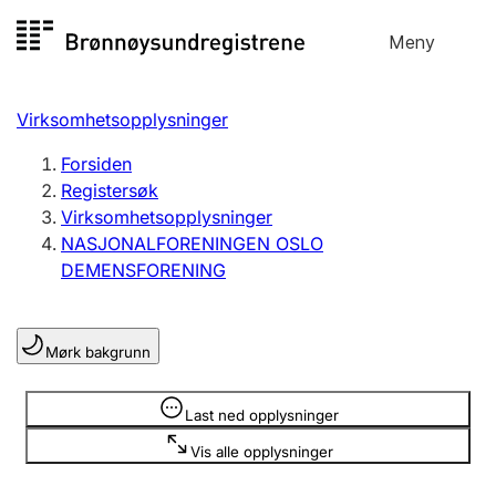
Hopp
Meny
Registersøk
til
Søk
Velg språk
innhold
Virksomhetsopplysninger
Aksjeselskap
Registrere, endre, slette
Forsiden
Registersøk
Virksomhetsopplysninger
Enkeltpersonforetak
NASJONALFORENINGEN OSLO
Registrere, endre, slette
DEMENSFORENING
Lag og forening
Mørk bakgrunn
Registrere, endre, slette
Opplysninger er skjult
Last ned opplysninger
Flere organisasjonsformer
Vis alle opplysninger