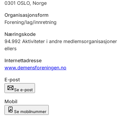
0301
OSLO
,
Norge
Andre tema
Organisasjonsform
Forening/lag/innretning
Næringskode
94.992
Aktiviteter i andre medlemsorganisasjoner
ellers
Internettadresse
www.demensforeningen.no
E-post
Se e-post
Mobil
Se mobilnummer