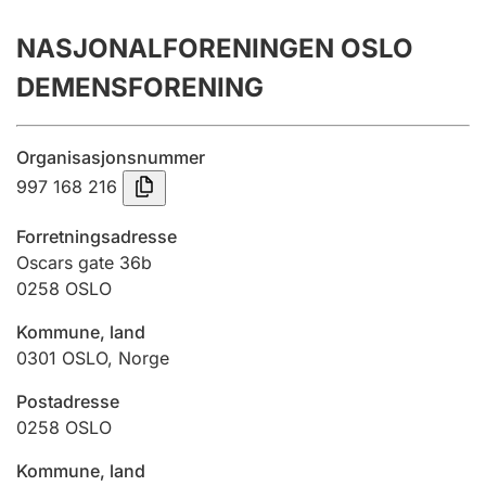
Årsregnskap
NASJONALFORENINGEN OSLO
Innsending og forsinkelsesgebyr
DEMENSFORENING
Tinglysing
Organisasjonsnummer
997 168 216
Jeger
Forretningsadresse
Betaling og jegeravgiftskort
Oscars gate 36b
0258
OSLO
Kommune, land
Ektepaktveileder
0301
OSLO
,
Norge
Postadresse
Offentlig sektor
0258
OSLO
Kommune, land