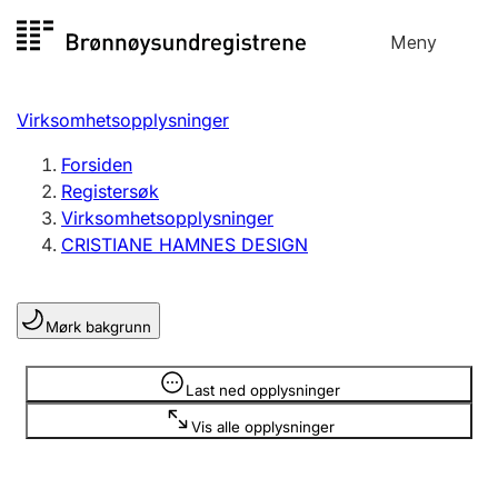
Hopp
Meny
Registersøk
til
Søk
Velg språk
innhold
Virksomhetsopplysninger
Aksjeselskap
Registrere, endre, slette
Forsiden
Registersøk
Virksomhetsopplysninger
Enkeltpersonforetak
CRISTIANE HAMNES DESIGN
Registrere, endre, slette
Mørk bakgrunn
Lag og forening
Registrere, endre, slette
Opplysninger er skjult
Last ned opplysninger
Vis alle opplysninger
Flere organisasjonsformer