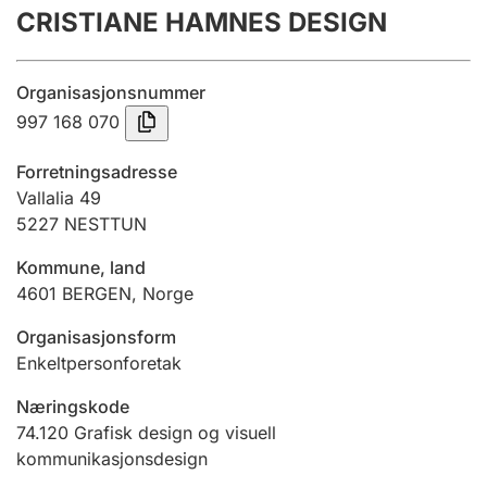
CRISTIANE HAMNES DESIGN
Årsregnskap
Innsending og forsinkelsesgebyr
Organisasjonsnummer
997 168 070
Tinglysing
Forretningsadresse
Vallalia 49
5227
NESTTUN
Jeger
Betaling og jegeravgiftskort
Kommune, land
4601
BERGEN
,
Norge
Ektepaktveileder
Organisasjonsform
Enkeltpersonforetak
Næringskode
Offentlig sektor
74.120
Grafisk design og visuell
kommunikasjonsdesign