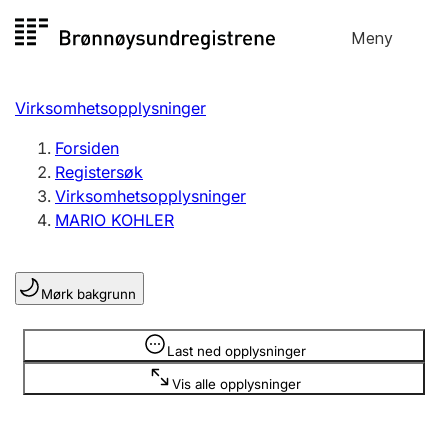
Hopp
Meny
Registersøk
til
Søk
Velg språk
innhold
Virksomhetsopplysninger
Aksjeselskap
Registrere, endre, slette
Forsiden
Registersøk
Virksomhetsopplysninger
Enkeltpersonforetak
MARIO KOHLER
Registrere, endre, slette
Mørk bakgrunn
Lag og forening
Registrere, endre, slette
Opplysninger er skjult
Last ned opplysninger
Vis alle opplysninger
Flere organisasjonsformer