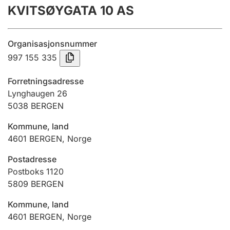
KVITSØYGATA 10 AS
Årsregnskap
Innsending og forsinkelsesgebyr
Organisasjonsnummer
997 155 335
Tinglysing
Forretningsadresse
Lynghaugen 26
5038
BERGEN
Jeger
Betaling og jegeravgiftskort
Kommune, land
4601
BERGEN
,
Norge
Ektepaktveileder
Postadresse
Postboks 1120
5809
BERGEN
Offentlig sektor
Kommune, land
4601
BERGEN
,
Norge