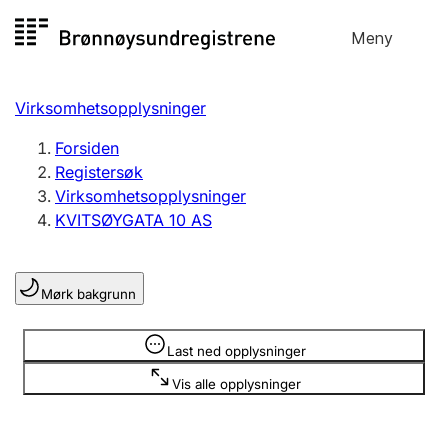
Hopp
Meny
Registersøk
til
Søk
Velg språk
innhold
Virksomhetsopplysninger
Aksjeselskap
Registrere, endre, slette
Forsiden
Registersøk
Virksomhetsopplysninger
Enkeltpersonforetak
KVITSØYGATA 10 AS
Registrere, endre, slette
Mørk bakgrunn
Lag og forening
Registrere, endre, slette
Opplysninger er skjult
Last ned opplysninger
Vis alle opplysninger
Flere organisasjonsformer