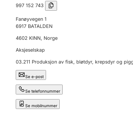
997 152 743
Fanøyvegen 1
6917
BATALDEN
4602
KINN
,
Norge
Aksjeselskap
03.211
Produksjon av fisk, bløtdyr, krepsdyr og pig
Se e-post
Se telefonnummer
Se mobilnummer