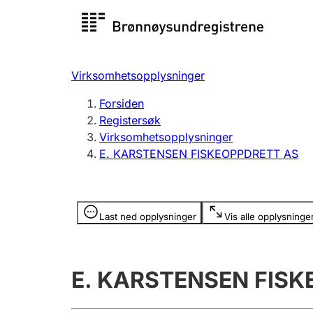
Registersøk
Aksjesel
Registrer
Virksomhetsopplysninger
Lag og forening
Flere
Forsiden
Registrere, endre, slette
organisa
Registersøk
Virksomhetsopplysninger
E. KARSTENSEN FISKEOPPDRETT AS
Tinglysing
Jeger
Betaling 
Opplysninger er skjult
Last ned opplysninger
Vis alle opplysninge
Offentlig sektor
Andre t
E. KARSTENSEN FIS