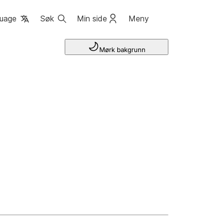
uage
Søk
Min side
Meny
Mørk bakgrunn