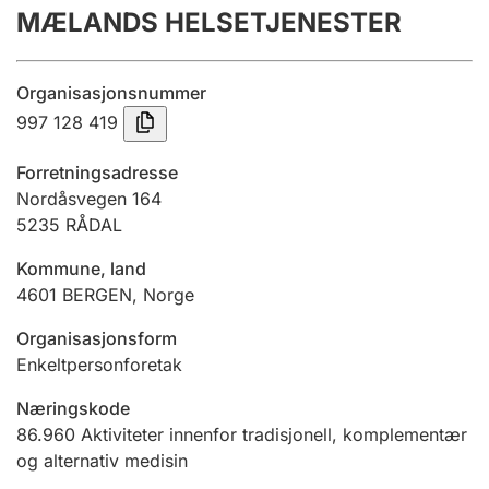
MÆLANDS HELSETJENESTER
Årsregnskap
Innsending og forsinkelsesgebyr
Organisasjonsnummer
997 128 419
Tinglysing
Forretningsadresse
Nordåsvegen 164
5235
RÅDAL
Jeger
Betaling og jegeravgiftskort
Kommune, land
4601
BERGEN
,
Norge
Ektepaktveileder
Organisasjonsform
Enkeltpersonforetak
Næringskode
Offentlig sektor
86.960
Aktiviteter innenfor tradisjonell, komplementær
og alternativ medisin