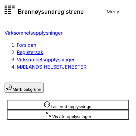
Hopp
Meny
Registersøk
til
Søk
Velg språk
innhold
Virksomhetsopplysninger
Aksjeselskap
Registrere, endre, slette
Forsiden
Registersøk
Virksomhetsopplysninger
Enkeltpersonforetak
MÆLANDS HELSETJENESTER
Registrere, endre, slette
Mørk bakgrunn
Lag og forening
Registrere, endre, slette
Opplysninger er skjult
Last ned opplysninger
Vis alle opplysninger
Flere organisasjonsformer