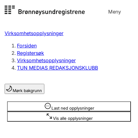
Hopp
Meny
Registersøk
til
Søk
Velg språk
innhold
Virksomhetsopplysninger
Aksjeselskap
Registrere, endre, slette
Forsiden
Registersøk
Virksomhetsopplysninger
Enkeltpersonforetak
TUN MEDIAS REDAKSJONSKLUBB
Registrere, endre, slette
Mørk bakgrunn
Lag og forening
Registrere, endre, slette
Opplysninger er skjult
Last ned opplysninger
Vis alle opplysninger
Flere organisasjonsformer