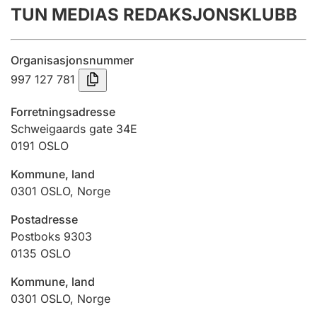
TUN MEDIAS REDAKSJONSKLUBB
Årsregnskap
Innsending og forsinkelsesgebyr
Organisasjonsnummer
997 127 781
Tinglysing
Forretningsadresse
Schweigaards gate 34E
0191
OSLO
Jeger
Betaling og jegeravgiftskort
Kommune, land
0301
OSLO
,
Norge
Ektepaktveileder
Postadresse
Postboks 9303
0135
OSLO
Offentlig sektor
Kommune, land
0301
OSLO
,
Norge