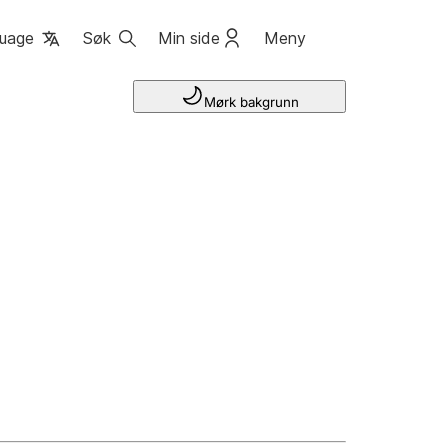
uage
Søk
Min side
Meny
Mørk bakgrunn