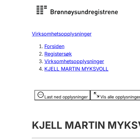
Registersøk
Aksjesel
Registrer
Virksomhetsopplysninger
Lag og forening
Flere
Forsiden
Registrere, endre, slette
organisa
Registersøk
Virksomhetsopplysninger
KJELL MARTIN MYKSVOLL
Tinglysing
Jeger
Betaling 
Opplysninger er skjult
Last ned opplysninger
Vis alle opplysninge
Offentlig sektor
Andre t
KJELL MARTIN MYKS