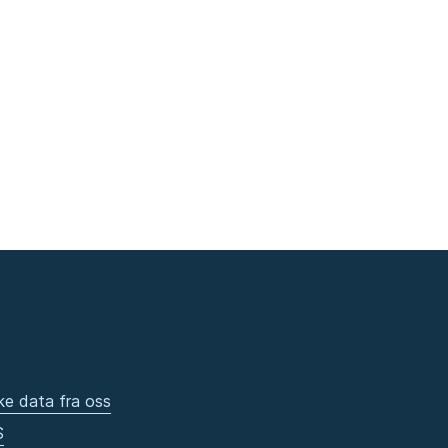
ke data fra oss
S