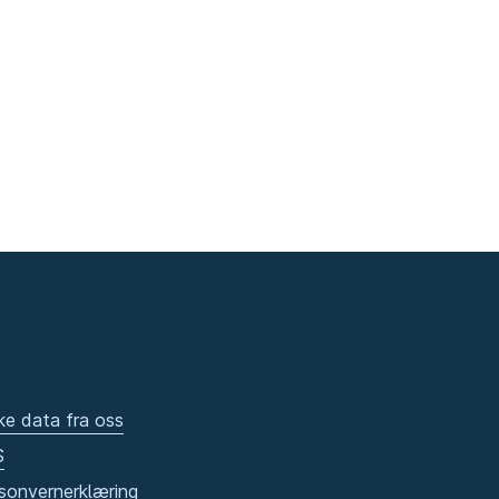
ke data fra oss
S
sonvernerklæring