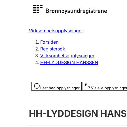
Registersøk
Aksjesel
Registrer
Virksomhetsopplysninger
Lag og forening
Flere
Forsiden
Registrere, endre, slette
organisa
Registersøk
Virksomhetsopplysninger
HH-LYDDESIGN HANSSEN
Tinglysing
Jeger
Betaling 
Opplysninger er skjult
Last ned opplysninger
Vis alle opplysninge
Offentlig sektor
Andre t
HH-LYDDESIGN HAN