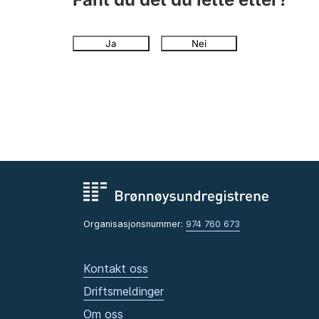
Ja
Nei
Organisasjonsnummer:
974 760 673
Kontakt oss
Driftsmeldinger
Om oss