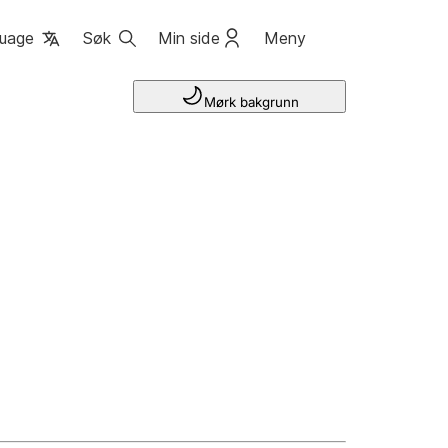
uage
Søk
Min side
Meny
Mørk bakgrunn