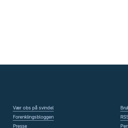
Vær obs på svindel
Bru
Forenklingsbloggen
RS
Presse
Per