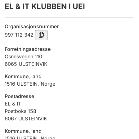
EL & IT KLUBBEN I UEI
Årsregnskap
Innsending og forsinkelsesgebyr
Organisasjonsnummer
997 112 342
Tinglysing
Forretningsadresse
Osnesvegen 110
6065
ULSTEINVIK
Jeger
Betaling og jegeravgiftskort
Kommune, land
1516
ULSTEIN
,
Norge
Ektepaktveileder
Postadresse
EL & IT
Postboks 158
6067
ULSTEINVIK
Offentlig sektor
Kommune, land
1516
ULSTEIN
,
Norge