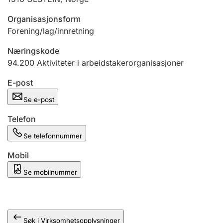
Andre tema
Organisasjonsform
Forening/lag/innretning
Næringskode
94.200
Aktiviteter i arbeidstakerorganisasjoner
E-post
Se e-post
Telefon
Se telefonnummer
Mobil
Se mobilnummer
Søk i Virksomhetsopplysninger