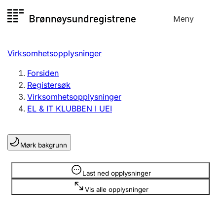
Hopp
Meny
Registersøk
til
Søk
Velg språk
innhold
Virksomhetsopplysninger
Aksjeselskap
Registrere, endre, slette
Forsiden
Registersøk
Virksomhetsopplysninger
Enkeltpersonforetak
EL & IT KLUBBEN I UEI
Registrere, endre, slette
Mørk bakgrunn
Lag og forening
Registrere, endre, slette
Opplysninger er skjult
Last ned opplysninger
Vis alle opplysninger
Flere organisasjonsformer