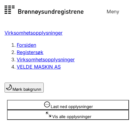
Hopp
Meny
Registersøk
til
Søk
Velg språk
innhold
Virksomhetsopplysninger
Aksjeselskap
Registrere, endre, slette
Forsiden
Registersøk
Virksomhetsopplysninger
Enkeltpersonforetak
VELDE MASKIN AS
Registrere, endre, slette
Mørk bakgrunn
Lag og forening
Registrere, endre, slette
Opplysninger er skjult
Last ned opplysninger
Vis alle opplysninger
Flere organisasjonsformer