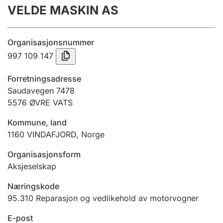
VELDE MASKIN AS
Årsregnskap
Innsending og forsinkelsesgebyr
Organisasjonsnummer
997 109 147
Tinglysing
Forretningsadresse
Saudavegen 7478
5576
ØVRE VATS
Jeger
Betaling og jegeravgiftskort
Kommune, land
1160
VINDAFJORD
,
Norge
Ektepaktveileder
Organisasjonsform
Aksjeselskap
Næringskode
Offentlig sektor
95.310
Reparasjon og vedlikehold av motorvogner
E-post