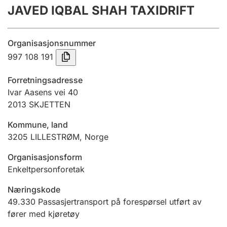
JAVED IQBAL SHAH TAXIDRIFT
Årsregnskap
Innsending og forsinkelsesgebyr
Organisasjonsnummer
997 108 191
Tinglysing
Forretningsadresse
Ivar Aasens vei 40
2013
SKJETTEN
Jeger
Betaling og jegeravgiftskort
Kommune, land
3205
LILLESTRØM
,
Norge
Ektepaktveileder
Organisasjonsform
Enkeltpersonforetak
Næringskode
Offentlig sektor
49.330
Passasjertransport på forespørsel utført av
fører med kjøretøy