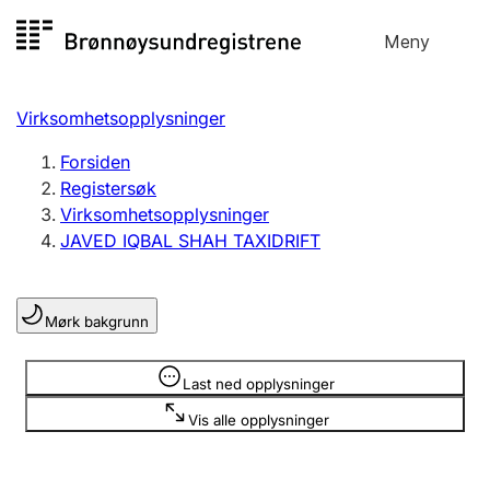
Hopp
Meny
Registersøk
til
Søk
Velg språk
innhold
Virksomhetsopplysninger
Aksjeselskap
Registrere, endre, slette
Forsiden
Registersøk
Virksomhetsopplysninger
Enkeltpersonforetak
JAVED IQBAL SHAH TAXIDRIFT
Registrere, endre, slette
Mørk bakgrunn
Lag og forening
Registrere, endre, slette
Opplysninger er skjult
Last ned opplysninger
Vis alle opplysninger
Flere organisasjonsformer