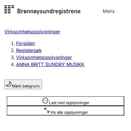
Hopp
Meny
Registersøk
til
Søk
Velg språk
innhold
Virksomhetsopplysninger
Aksjeselskap
Registrere, endre, slette
Forsiden
Registersøk
Virksomhetsopplysninger
Enkeltpersonforetak
ANNA BRITT SUNDBY MUSIKK
Registrere, endre, slette
Mørk bakgrunn
Lag og forening
Registrere, endre, slette
Opplysninger er skjult
Last ned opplysninger
Vis alle opplysninger
Flere organisasjonsformer