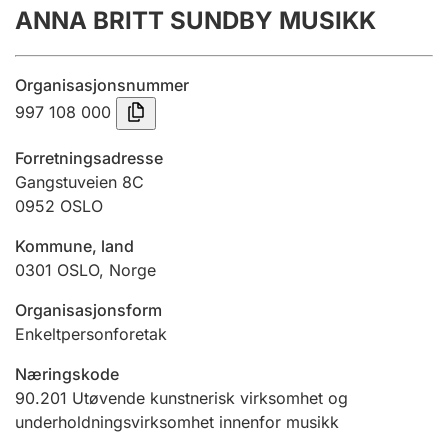
ANNA BRITT SUNDBY MUSIKK
Årsregnskap
Innsending og forsinkelsesgebyr
Organisasjonsnummer
997 108 000
Tinglysing
Forretningsadresse
Gangstuveien 8C
0952
OSLO
Jeger
Betaling og jegeravgiftskort
Kommune, land
0301
OSLO
,
Norge
Ektepaktveileder
Organisasjonsform
Enkeltpersonforetak
Næringskode
Offentlig sektor
90.201
Utøvende kunstnerisk virksomhet og
underholdningsvirksomhet innenfor musikk