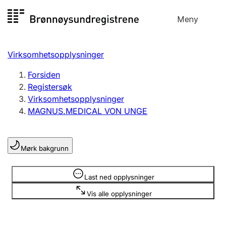
Hopp
Meny
Registersøk
til
Søk
Velg språk
innhold
Virksomhetsopplysninger
Aksjeselskap
Registrere, endre, slette
Forsiden
Registersøk
Virksomhetsopplysninger
Enkeltpersonforetak
MAGNUS.MEDICAL VON UNGE
Registrere, endre, slette
Mørk bakgrunn
Lag og forening
Registrere, endre, slette
Opplysninger er skjult
Last ned opplysninger
Vis alle opplysninger
Flere organisasjonsformer