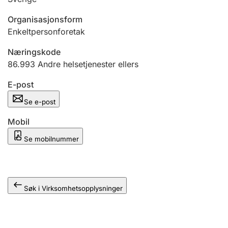
Andre tema
Organisasjonsform
Enkeltpersonforetak
Næringskode
86.993
Andre helsetjenester ellers
E-post
Se e-post
Mobil
Se mobilnummer
Søk i Virksomhetsopplysninger