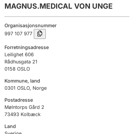
MAGNUS.MEDICAL VON UNGE
Årsregnskap
Innsending og forsinkelsesgebyr
Organisasjonsnummer
997 107 977
Tinglysing
Forretningsadresse
Leilighet 606
Rådhusgata 21
Jeger
0158
OSLO
Betaling og jegeravgiftskort
Kommune, land
0301
OSLO
,
Norge
Ektepaktveileder
Postadresse
Mølntorps Gård 2
73493 Kolbæck
Offentlig sektor
Land
Sverige