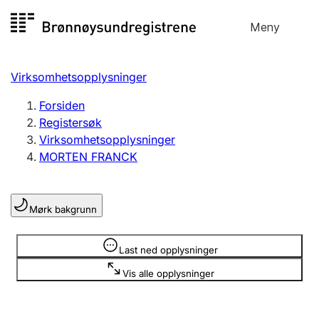
Hopp
Meny
Registersøk
til
Søk
Velg språk
innhold
Virksomhetsopplysninger
Aksjeselskap
Registrere, endre, slette
Forsiden
Registersøk
Virksomhetsopplysninger
Enkeltpersonforetak
MORTEN FRANCK
Registrere, endre, slette
Mørk bakgrunn
Lag og forening
Registrere, endre, slette
Opplysninger er skjult
Last ned opplysninger
Vis alle opplysninger
Flere organisasjonsformer