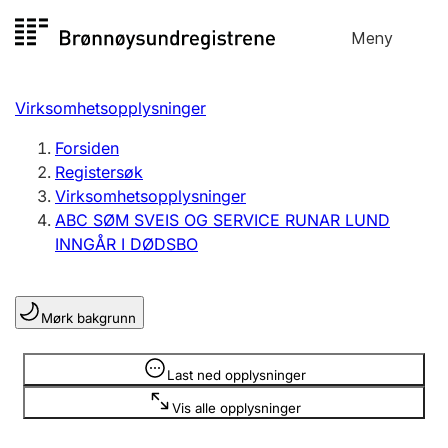
Hopp
Meny
Registersøk
til
Søk
Velg språk
innhold
Virksomhetsopplysninger
Aksjeselskap
Registrere, endre, slette
Forsiden
Registersøk
Virksomhetsopplysninger
Enkeltpersonforetak
ABC SØM SVEIS OG SERVICE RUNAR LUND
Registrere, endre, slette
INNGÅR I DØDSBO
Lag og forening
Mørk bakgrunn
Registrere, endre, slette
Opplysninger er skjult
Last ned opplysninger
Flere organisasjonsformer
Vis alle opplysninger