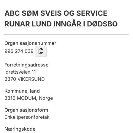
Årsregnskap
ABC SØM SVEIS OG SERVICE
Innsending og forsinkelsesgebyr
RUNAR LUND INNGÅR I DØDSBO
Tinglysing
Organisasjonsnummer
996 274 039
Jeger
Forretningsadresse
Betaling og jegeravgiftskort
Idrettsveien 11
3370
VIKERSUND
Kommune, land
Ektepaktveileder
3316
MODUM
,
Norge
Organisasjonsform
Offentlig sektor
Enkeltpersonforetak
Næringskode