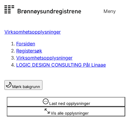
Hopp
Meny
Registersøk
til
Søk
Velg språk
innhold
Virksomhetsopplysninger
Aksjeselskap
Registrere, endre, slette
Forsiden
Registersøk
Virksomhetsopplysninger
Enkeltpersonforetak
LOGIC DESIGN CONSULTING Pål Linaae
Registrere, endre, slette
Mørk bakgrunn
Lag og forening
Registrere, endre, slette
Opplysninger er skjult
Last ned opplysninger
Vis alle opplysninger
Flere organisasjonsformer