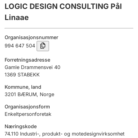
LOGIC DESIGN CONSULTING Pål
Årsregnskap
Linaae
Innsending og forsinkelsesgebyr
Organisasjonsnummer
Tinglysing
994 647 504
Forretningsadresse
Jeger
Gamle Drammensvei 40
Betaling og jegeravgiftskort
1369
STABEKK
Kommune, land
3201
BÆRUM
,
Norge
Ektepaktveileder
Organisasjonsform
Enkeltpersonforetak
Offentlig sektor
Næringskode
74.110
Industri-, produkt- og motedesignvirksomhet