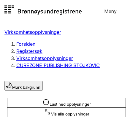
Hopp
Meny
Registersøk
til
Søk
Velg språk
innhold
Virksomhetsopplysninger
Aksjeselskap
Registrere, endre, slette
Forsiden
Registersøk
Virksomhetsopplysninger
Enkeltpersonforetak
CUREZONE PUBLISHING STOJKOVIC
Registrere, endre, slette
Mørk bakgrunn
Lag og forening
Registrere, endre, slette
Opplysninger er skjult
Last ned opplysninger
Vis alle opplysninger
Flere organisasjonsformer