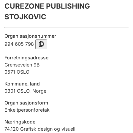
CUREZONE PUBLISHING
Årsregnskap
STOJKOVIC
Innsending og forsinkelsesgebyr
Organisasjonsnummer
Tinglysing
994 605 798
Forretningsadresse
Jeger
Grenseveien 9B
Betaling og jegeravgiftskort
0571
OSLO
Kommune, land
0301
OSLO
,
Norge
Ektepaktveileder
Organisasjonsform
Enkeltpersonforetak
Offentlig sektor
Næringskode
74.120
Grafisk design og visuell