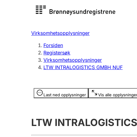
Registersøk
Aksjesel
Registrer
Virksomhetsopplysninger
Lag og forening
Flere
Forsiden
Registrere, endre, slette
organisa
Registersøk
Virksomhetsopplysninger
LTW INTRALOGISTICS GMBH NUF
Tinglysing
Jeger
Betaling 
Opplysninger er skjult
Last ned opplysninger
Vis alle opplysninge
Offentlig sektor
Andre t
LTW INTRALOGISTIC