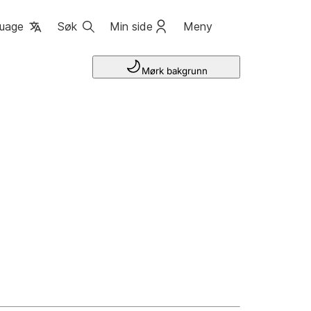
uage
Søk
Min side
Meny
Mørk bakgrunn