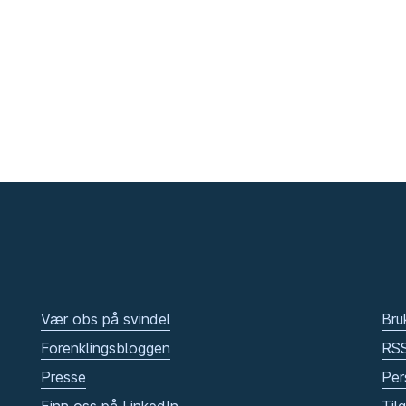
Vær obs på svindel
Bru
Forenklingsbloggen
RS
Presse
Per