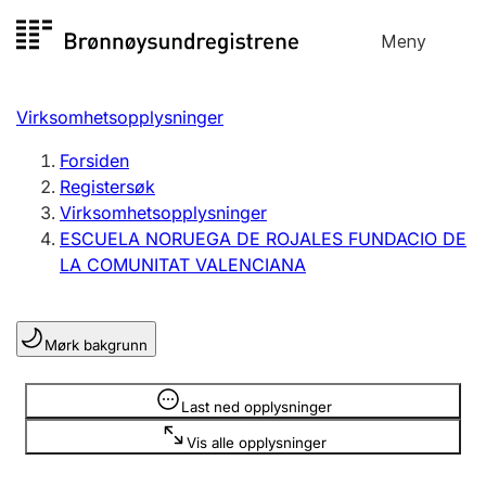
Hopp
Meny
Registersøk
til
Søk
Velg språk
innhold
Virksomhetsopplysninger
Aksjeselskap
Registrere, endre, slette
Forsiden
Registersøk
Virksomhetsopplysninger
Enkeltpersonforetak
ESCUELA NORUEGA DE ROJALES FUNDACIO DE
Registrere, endre, slette
LA COMUNITAT VALENCIANA
Lag og forening
Mørk bakgrunn
Registrere, endre, slette
Opplysninger er skjult
Last ned opplysninger
Flere organisasjonsformer
Vis alle opplysninger