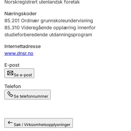
Norskregistrert utenlandsk foretak
Andre tema
Næringskoder
85.201
Ordinær grunnskoleundervisning
85.310
Videregående opplæring innenfor
studieforberedende utdanningsprogram
Internettadresse
www.dnsr.no
E-post
Se e-post
Telefon
Se telefonnummer
Søk i Virksomhetsopplysninger