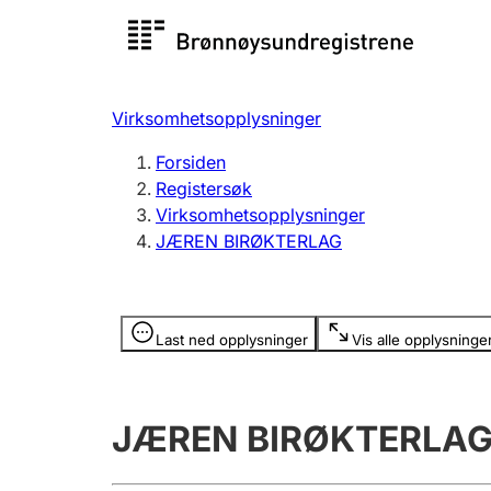
Registersøk
Aksjesel
Registrer
Virksomhetsopplysninger
Lag og forening
Flere
Forsiden
Registrere, endre, slette
organisa
Registersøk
Virksomhetsopplysninger
JÆREN BIRØKTERLAG
Tinglysing
Jeger
Betaling 
Opplysninger er skjult
Last ned opplysninger
Vis alle opplysninge
Offentlig sektor
Andre t
JÆREN BIRØKTERLA