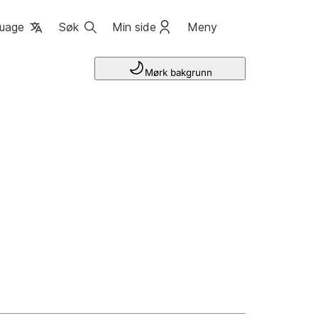
uage
Søk
Min side
Meny
Mørk bakgrunn