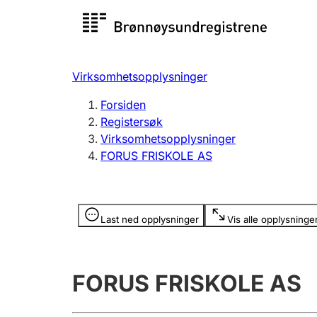
Registersøk
Aksjesel
Registrer
Virksomhetsopplysninger
Lag og forening
Flere
Forsiden
Registrere, endre, slette
organisa
Registersøk
Virksomhetsopplysninger
FORUS FRISKOLE AS
Tinglysing
Jeger
Betaling 
Opplysninger er skjult
Last ned opplysninger
Vis alle opplysninge
Offentlig sektor
Andre t
FORUS FRISKOLE AS