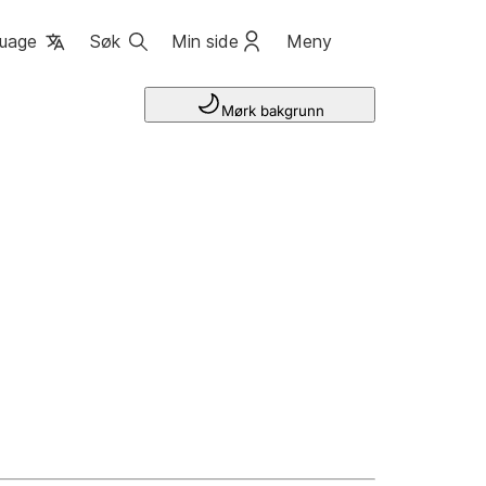
uage
Søk
Min side
Meny
Mørk bakgrunn