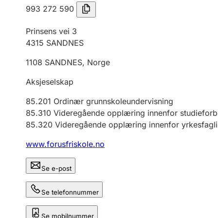
993 272 590
Prinsens vei 3
4315
SANDNES
1108
SANDNES
,
Norge
Aksjeselskap
85.201
Ordinær grunnskoleundervisning
85.310
Videregående opplæring innenfor studiefor
85.320
Videregående opplæring innenfor yrkesfagl
www.forusfriskole.no
Se e-post
Se telefonnummer
Se mobilnummer