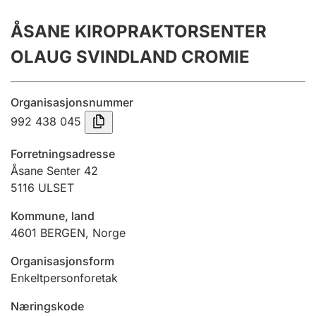
Årsregnskap
ÅSANE KIROPRAKTORSENTER
Innsending og forsinkelsesgebyr
OLAUG SVINDLAND CROMIE
Tinglysing
Organisasjonsnummer
992 438 045
Jeger
Forretningsadresse
Betaling og jegeravgiftskort
Åsane Senter 42
5116
ULSET
Kommune, land
Ektepaktveileder
4601
BERGEN
,
Norge
Organisasjonsform
Offentlig sektor
Enkeltpersonforetak
Næringskode