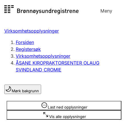
Hopp
Meny
Registersøk
til
Søk
Velg språk
innhold
Virksomhetsopplysninger
Aksjeselskap
Registrere, endre, slette
Forsiden
Registersøk
Virksomhetsopplysninger
Enkeltpersonforetak
ÅSANE KIROPRAKTORSENTER OLAUG
Registrere, endre, slette
SVINDLAND CROMIE
Lag og forening
Mørk bakgrunn
Registrere, endre, slette
Opplysninger er skjult
Last ned opplysninger
Flere organisasjonsformer
Vis alle opplysninger