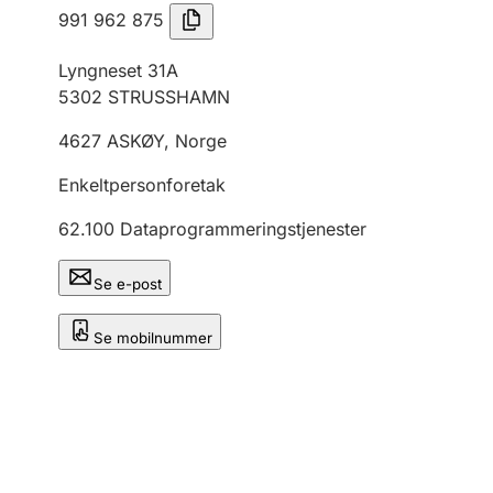
991 962 875
Lyngneset 31A
5302
STRUSSHAMN
4627
ASKØY
,
Norge
Enkeltpersonforetak
62.100
Dataprogrammeringstjenester
Se e-post
Se mobilnummer