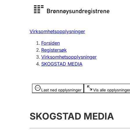
Registersøk
Aksjesel
Registrer
Virksomhetsopplysninger
Lag og forening
Flere
Forsiden
Registrere, endre, slette
organisa
Registersøk
Virksomhetsopplysninger
SKOGSTAD MEDIA
Tinglysing
Jeger
Betaling 
Opplysninger er skjult
Last ned opplysninger
Vis alle opplysninge
Offentlig sektor
Andre t
SKOGSTAD MEDIA