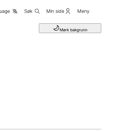
uage
Søk
Min side
Meny
Mørk bakgrunn