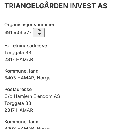
TRIANGELGÅRDEN INVEST AS
Årsregnskap
Innsending og forsinkelsesgebyr
Organisasjonsnummer
991 939 377
Tinglysing
Forretningsadresse
Torggata 83
2317
HAMAR
Jeger
Betaling og jegeravgiftskort
Kommune, land
3403
HAMAR
,
Norge
Ektepaktveileder
Postadresse
C/o Hamjern Eiendom AS
Torggata 83
2317
HAMAR
Offentlig sektor
Kommune, land
3403
HAMAR
,
Norge