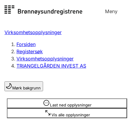
Hopp
Meny
Registersøk
til
Søk
Velg språk
innhold
Virksomhetsopplysninger
Aksjeselskap
Registrere, endre, slette
Forsiden
Registersøk
Virksomhetsopplysninger
Enkeltpersonforetak
TRIANGELGÅRDEN INVEST AS
Registrere, endre, slette
Mørk bakgrunn
Lag og forening
Registrere, endre, slette
Opplysninger er skjult
Last ned opplysninger
Vis alle opplysninger
Flere organisasjonsformer