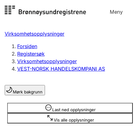
Hopp
Meny
Registersøk
til
Søk
Velg språk
innhold
Virksomhetsopplysninger
Aksjeselskap
Registrere, endre, slette
Forsiden
Registersøk
Virksomhetsopplysninger
Enkeltpersonforetak
VEST-NORSK HANDELSKOMPANI AS
Registrere, endre, slette
Mørk bakgrunn
Lag og forening
Registrere, endre, slette
Opplysninger er skjult
Last ned opplysninger
Vis alle opplysninger
Flere organisasjonsformer