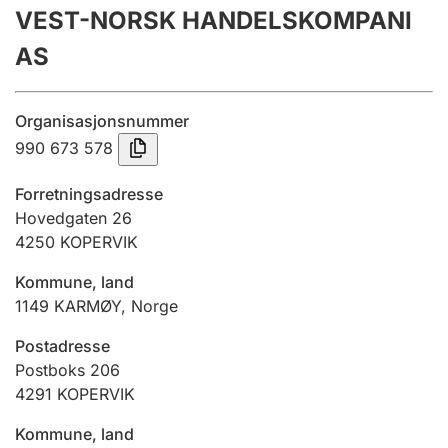
VEST-NORSK HANDELSKOMPANI
Årsregnskap
AS
Innsending og forsinkelsesgebyr
Organisasjonsnummer
Tinglysing
990 673 578
Forretningsadresse
Jeger
Hovedgaten 26
Betaling og jegeravgiftskort
4250
KOPERVIK
Kommune, land
1149
KARMØY
,
Norge
Ektepaktveileder
Postadresse
Postboks 206
Offentlig sektor
4291
KOPERVIK
Kommune, land