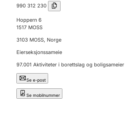
990 312 230
Hoppern 6
1517
MOSS
3103
MOSS
,
Norge
Eierseksjonssameie
97.001
Aktiviteter i borettslag og boligsameier
Se e-post
Se mobilnummer