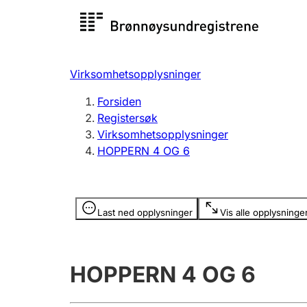
Registersøk
Aksjesel
Registrer
Virksomhetsopplysninger
Lag og forening
Flere
Forsiden
Registrere, endre, slette
organisa
Registersøk
Virksomhetsopplysninger
HOPPERN 4 OG 6
Tinglysing
Jeger
Betaling 
Opplysninger er skjult
Last ned opplysninger
Vis alle opplysninge
Offentlig sektor
Andre t
HOPPERN 4 OG 6