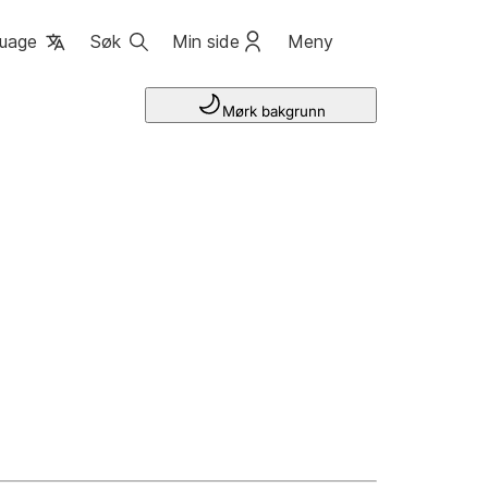
uage
Søk
Min side
Meny
Mørk bakgrunn