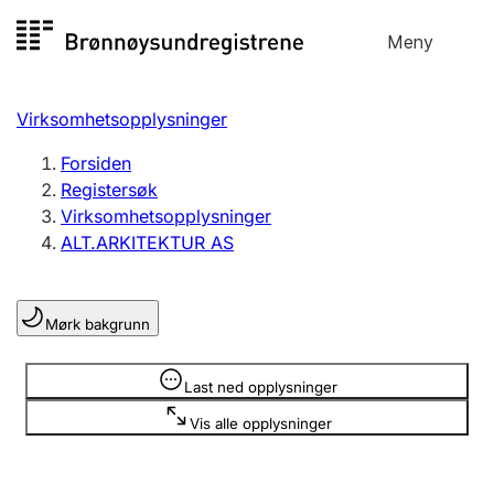
Hopp
Meny
Registersøk
til
Søk
Velg språk
innhold
Virksomhetsopplysninger
Aksjeselskap
Registrere, endre, slette
Forsiden
Registersøk
Virksomhetsopplysninger
Enkeltpersonforetak
ALT.ARKITEKTUR AS
Registrere, endre, slette
Mørk bakgrunn
Lag og forening
Registrere, endre, slette
Opplysninger er skjult
Last ned opplysninger
Vis alle opplysninger
Flere organisasjonsformer