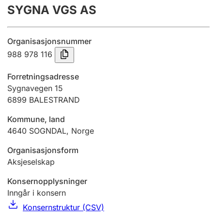
SYGNA VGS AS
Årsregnskap
Innsending og forsinkelsesgebyr
Organisasjonsnummer
988 978 116
Tinglysing
Forretningsadresse
Sygnavegen 15
6899
BALESTRAND
Jeger
Betaling og jegeravgiftskort
Kommune, land
4640
SOGNDAL
,
Norge
Ektepaktveileder
Organisasjonsform
Aksjeselskap
Konsernopplysninger
Offentlig sektor
Inngår i konsern
Konsernstruktur (CSV)