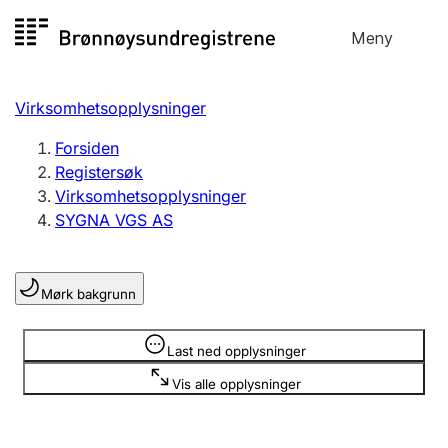
Hopp
Meny
Registersøk
til
Søk
Velg språk
innhold
Virksomhetsopplysninger
Aksjeselskap
Registrere, endre, slette
Forsiden
Registersøk
Virksomhetsopplysninger
Enkeltpersonforetak
SYGNA VGS AS
Registrere, endre, slette
Mørk bakgrunn
Lag og forening
Registrere, endre, slette
Opplysninger er skjult
Last ned opplysninger
Vis alle opplysninger
Flere organisasjonsformer