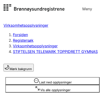
Hopp
Meny
Registersøk
til
Søk
Velg språk
innhold
Virksomhetsopplysninger
Aksjeselskap
Registrere, endre, slette
Forsiden
Registersøk
Virksomhetsopplysninger
Enkeltpersonforetak
STIFTELSEN TELEMARK TOPPIDRETT GYMNAS
Registrere, endre, slette
Mørk bakgrunn
Lag og forening
Registrere, endre, slette
Opplysninger er skjult
Last ned opplysninger
Vis alle opplysninger
Flere organisasjonsformer