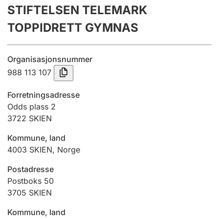
STIFTELSEN TELEMARK
Årsregnskap
TOPPIDRETT GYMNAS
Innsending og forsinkelsesgebyr
Organisasjonsnummer
Tinglysing
988 113 107
Forretningsadresse
Jeger
Odds plass 2
Betaling og jegeravgiftskort
3722
SKIEN
Kommune, land
4003
SKIEN
,
Norge
Ektepaktveileder
Postadresse
Postboks 50
Offentlig sektor
3705
SKIEN
Kommune, land