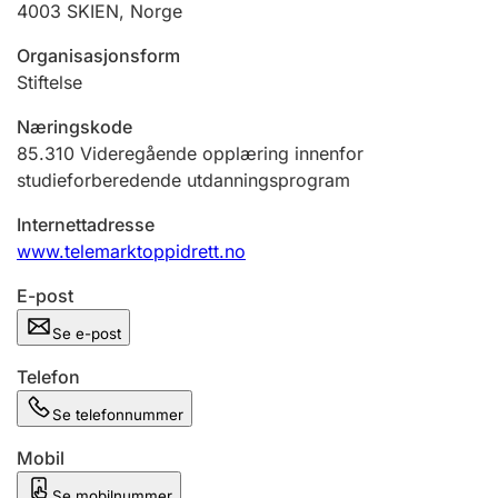
4003
SKIEN
,
Norge
Andre tema
Organisasjonsform
Stiftelse
Næringskode
85.310
Videregående opplæring innenfor
studieforberedende utdanningsprogram
Internettadresse
www.telemarktoppidrett.no
E-post
Se e-post
Telefon
Se telefonnummer
Mobil
Se mobilnummer