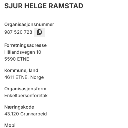
SJUR HELGE RAMSTAD
Årsregnskap
Innsending og forsinkelsesgebyr
Organisasjonsnummer
987 520 728
Tinglysing
Forretningsadresse
Hålandsvegen 10
5590
ETNE
Jeger
Betaling og jegeravgiftskort
Kommune, land
4611
ETNE
,
Norge
Ektepaktveileder
Organisasjonsform
Enkeltpersonforetak
Næringskode
Offentlig sektor
43.120
Grunnarbeid
Mobil