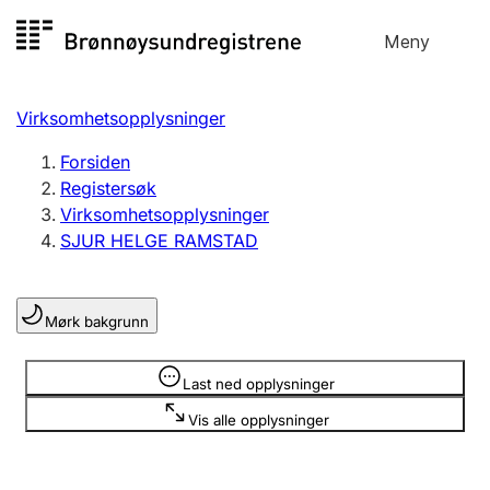
Hopp
Meny
Registersøk
til
Søk
Velg språk
innhold
Virksomhetsopplysninger
Aksjeselskap
Registrere, endre, slette
Forsiden
Registersøk
Virksomhetsopplysninger
Enkeltpersonforetak
SJUR HELGE RAMSTAD
Registrere, endre, slette
Mørk bakgrunn
Lag og forening
Registrere, endre, slette
Opplysninger er skjult
Last ned opplysninger
Vis alle opplysninger
Flere organisasjonsformer