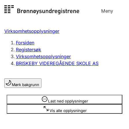
Hopp
Meny
Registersøk
til
Søk
Velg språk
innhold
Virksomhetsopplysninger
Aksjeselskap
Registrere, endre, slette
Forsiden
Registersøk
Virksomhetsopplysninger
Enkeltpersonforetak
BRISKEBY VIDEREGÅENDE SKOLE AS
Registrere, endre, slette
Mørk bakgrunn
Lag og forening
Registrere, endre, slette
Opplysninger er skjult
Last ned opplysninger
Vis alle opplysninger
Flere organisasjonsformer