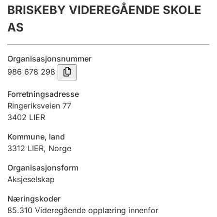
BRISKEBY VIDEREGÅENDE SKOLE
Årsregnskap
AS
Innsending og forsinkelsesgebyr
Organisasjonsnummer
Tinglysing
986 678 298
Forretningsadresse
Jeger
Ringeriksveien 77
Betaling og jegeravgiftskort
3402
LIER
Kommune, land
3312
LIER
,
Norge
Ektepaktveileder
Organisasjonsform
Aksjeselskap
Offentlig sektor
Næringskoder
85.310
Videregående opplæring innenfor