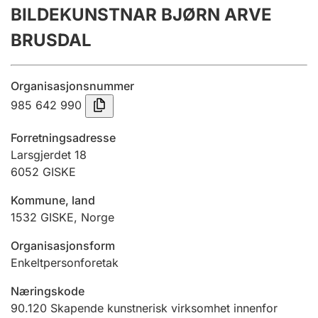
BILDEKUNSTNAR BJØRN ARVE
Årsregnskap
BRUSDAL
Innsending og forsinkelsesgebyr
Organisasjonsnummer
Tinglysing
985 642 990
Forretningsadresse
Jeger
Larsgjerdet 18
Betaling og jegeravgiftskort
6052
GISKE
Kommune, land
1532
GISKE
,
Norge
Ektepaktveileder
Organisasjonsform
Enkeltpersonforetak
Offentlig sektor
Næringskode
90.120
Skapende kunstnerisk virksomhet innenfor