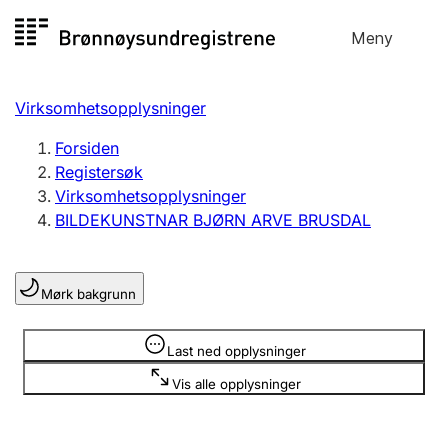
Hopp
Meny
Registersøk
til
Søk
Velg språk
innhold
Virksomhetsopplysninger
Aksjeselskap
Registrere, endre, slette
Forsiden
Registersøk
Virksomhetsopplysninger
Enkeltpersonforetak
BILDEKUNSTNAR BJØRN ARVE BRUSDAL
Registrere, endre, slette
Mørk bakgrunn
Lag og forening
Registrere, endre, slette
Opplysninger er skjult
Last ned opplysninger
Vis alle opplysninger
Flere organisasjonsformer