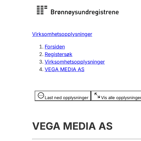
Registersøk
Aksjesel
Registrer
Virksomhetsopplysninger
Lag og forening
Flere
Forsiden
Registrere, endre, slette
organisa
Registersøk
Virksomhetsopplysninger
VEGA MEDIA AS
Tinglysing
Jeger
Betaling 
Opplysninger er skjult
Last ned opplysninger
Vis alle opplysninge
Offentlig sektor
Andre t
VEGA MEDIA AS