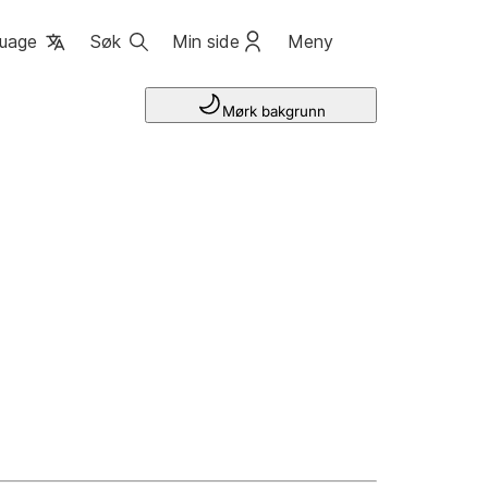
uage
Søk
Min side
Meny
Mørk bakgrunn