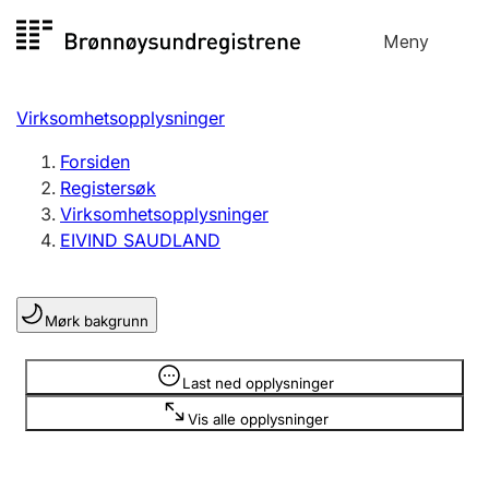
Hopp
Meny
Registersøk
til
Søk
Velg språk
innhold
Virksomhetsopplysninger
Aksjeselskap
Registrere, endre, slette
Forsiden
Registersøk
Virksomhetsopplysninger
Enkeltpersonforetak
EIVIND SAUDLAND
Registrere, endre, slette
Mørk bakgrunn
Lag og forening
Registrere, endre, slette
Opplysninger er skjult
Last ned opplysninger
Vis alle opplysninger
Flere organisasjonsformer