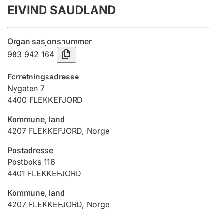
EIVIND SAUDLAND
Årsregnskap
Innsending og forsinkelsesgebyr
Organisasjonsnummer
983 942 164
Tinglysing
Forretningsadresse
Nygaten 7
4400
FLEKKEFJORD
Jeger
Betaling og jegeravgiftskort
Kommune, land
4207
FLEKKEFJORD
,
Norge
Ektepaktveileder
Postadresse
Postboks 116
4401
FLEKKEFJORD
Offentlig sektor
Kommune, land
4207
FLEKKEFJORD
,
Norge