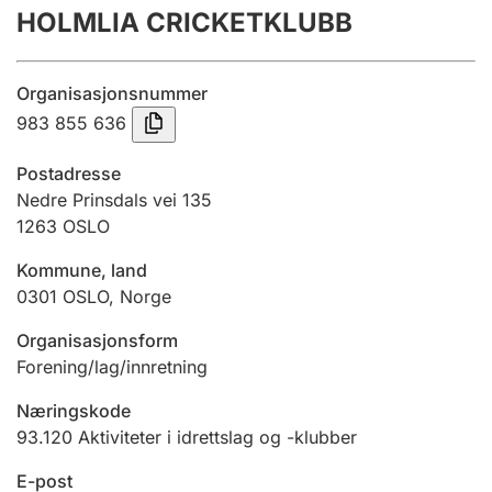
HOLMLIA CRICKETKLUBB
Årsregnskap
Innsending og forsinkelsesgebyr
Organisasjonsnummer
983 855 636
Tinglysing
Postadresse
Nedre Prinsdals vei 135
1263
OSLO
Jeger
Betaling og jegeravgiftskort
Kommune, land
0301
OSLO
,
Norge
Ektepaktveileder
Organisasjonsform
Forening/lag/innretning
Næringskode
Offentlig sektor
93.120
Aktiviteter i idrettslag og -klubber
E-post