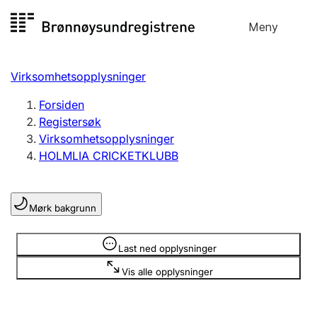
Hopp
Meny
Registersøk
til
Søk
Velg språk
innhold
Virksomhetsopplysninger
Aksjeselskap
Registrere, endre, slette
Forsiden
Registersøk
Virksomhetsopplysninger
Enkeltpersonforetak
HOLMLIA CRICKETKLUBB
Registrere, endre, slette
Mørk bakgrunn
Lag og forening
Registrere, endre, slette
Opplysninger er skjult
Last ned opplysninger
Vis alle opplysninger
Flere organisasjonsformer