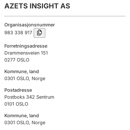
AZETS INSIGHT AS
Årsregnskap
Innsending og forsinkelsesgebyr
Organisasjonsnummer
983 338 917
Tinglysing
Forretningsadresse
Drammensveien 151
0277
OSLO
Jeger
Betaling og jegeravgiftskort
Kommune, land
0301
OSLO
,
Norge
Ektepaktveileder
Postadresse
Postboks 342 Sentrum
0101
OSLO
Offentlig sektor
Kommune, land
0301
OSLO
,
Norge