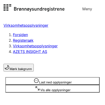
Hopp
Meny
Registersøk
til
Søk
Velg språk
innhold
Virksomhetsopplysninger
Aksjeselskap
Registrere, endre, slette
Forsiden
Registersøk
Virksomhetsopplysninger
Enkeltpersonforetak
AZETS INSIGHT AS
Registrere, endre, slette
Mørk bakgrunn
Lag og forening
Registrere, endre, slette
Opplysninger er skjult
Last ned opplysninger
Vis alle opplysninger
Flere organisasjonsformer