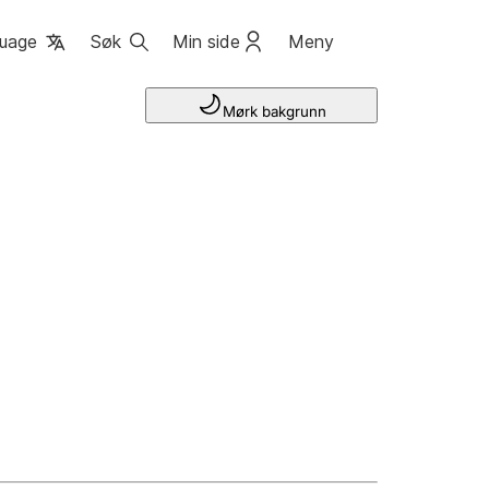
uage
Søk
Min side
Meny
Mørk bakgrunn