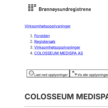
Registersøk
Aksjesel
Registrer
Virksomhetsopplysninger
Lag og forening
Flere
Forsiden
Registrere, endre, slette
organisa
Registersøk
Virksomhetsopplysninger
COLOSSEUM MEDISPA AS
Tinglysing
Jeger
Betaling 
Opplysninger er skjult
Last ned opplysninger
Vis alle opplysninge
Offentlig sektor
Andre t
COLOSSEUM MEDISP