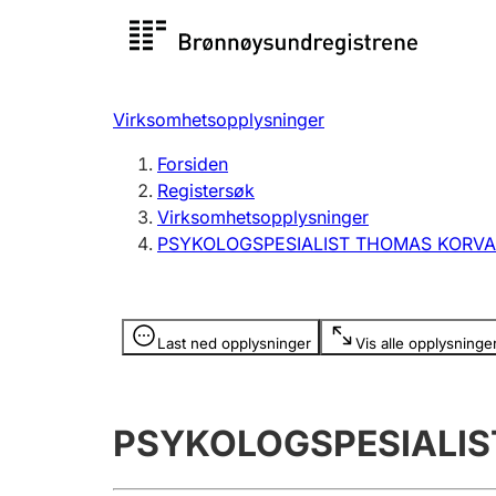
Registersøk
Aksjesel
Registrer
Virksomhetsopplysninger
Lag og forening
Flere
Forsiden
Registrere, endre, slette
organisa
Registersøk
Virksomhetsopplysninger
PSYKOLOGSPESIALIST THOMAS KORV
Tinglysing
Jeger
Betaling 
Opplysninger er skjult
Last ned opplysninger
Vis alle opplysninge
Offentlig sektor
Andre t
PSYKOLOGSPESIALI