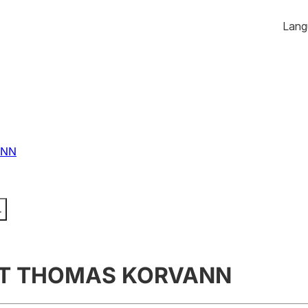
Hopp
Lang
skap
Enkeltpersonforetak
til
Søk
Velg språk
e, endre, slette
Registrere, endre, slette
innhold
Årsregnskap
sjonsformer
Innsending og
forsinkelsesgebyr
ANN
Ektepaktveileder
og jegeravgiftskort
r
ema
ST THOMAS KORVANN