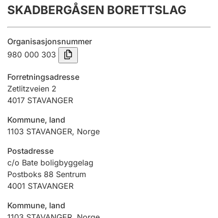
SKADBERGÅSEN BORETTSLAG
Årsregnskap
Innsending og forsinkelsesgebyr
Organisasjonsnummer
980 000 303
Tinglysing
Forretningsadresse
Zetlitzveien 2
4017
STAVANGER
Jeger
Betaling og jegeravgiftskort
Kommune, land
1103
STAVANGER
,
Norge
Ektepaktveileder
Postadresse
c/o Bate boligbyggelag
Postboks 88 Sentrum
4001
STAVANGER
Offentlig sektor
Kommune, land
1103
STAVANGER
,
Norge