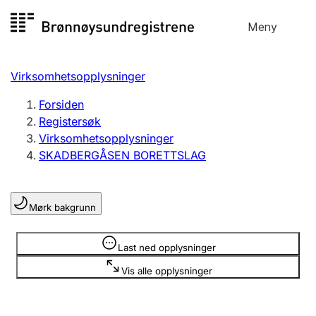
Hopp
Meny
Registersøk
til
Søk
Velg språk
innhold
Virksomhetsopplysninger
Aksjeselskap
Registrere, endre, slette
Forsiden
Registersøk
Virksomhetsopplysninger
Enkeltpersonforetak
SKADBERGÅSEN BORETTSLAG
Registrere, endre, slette
Mørk bakgrunn
Lag og forening
Registrere, endre, slette
Opplysninger er skjult
Last ned opplysninger
Vis alle opplysninger
Flere organisasjonsformer