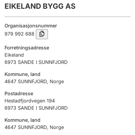
EIKELAND BYGG AS
Årsregnskap
Innsending og forsinkelsesgebyr
Organisasjonsnummer
979 992 688
Tinglysing
Forretningsadresse
Eikeland
6973
SANDE I SUNNFJORD
Jeger
Betaling og jegeravgiftskort
Kommune, land
4647
SUNNFJORD
,
Norge
Ektepaktveileder
Postadresse
Hestadfjordvegen 194
6973
SANDE I SUNNFJORD
Offentlig sektor
Kommune, land
4647
SUNNFJORD
,
Norge