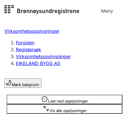
Hopp
Meny
Registersøk
til
Søk
Velg språk
innhold
Virksomhetsopplysninger
Aksjeselskap
Registrere, endre, slette
Forsiden
Registersøk
Virksomhetsopplysninger
Enkeltpersonforetak
EIKELAND BYGG AS
Registrere, endre, slette
Mørk bakgrunn
Lag og forening
Registrere, endre, slette
Opplysninger er skjult
Last ned opplysninger
Vis alle opplysninger
Flere organisasjonsformer