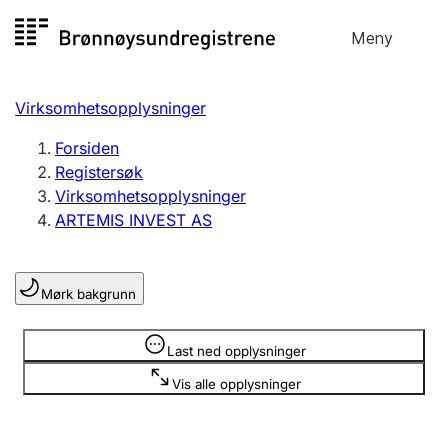
Hopp
Meny
Registersøk
til
Søk
Velg språk
innhold
Virksomhetsopplysninger
Aksjeselskap
Registrere, endre, slette
Forsiden
Registersøk
Virksomhetsopplysninger
Enkeltpersonforetak
ARTEMIS INVEST AS
Registrere, endre, slette
Mørk bakgrunn
Lag og forening
Registrere, endre, slette
Opplysninger er skjult
Last ned opplysninger
Vis alle opplysninger
Flere organisasjonsformer