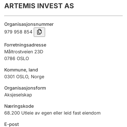
ARTEMIS INVEST AS
Årsregnskap
Innsending og forsinkelsesgebyr
Organisasjonsnummer
979 958 854
Tinglysing
Forretningsadresse
Måltrostveien 23D
0786
OSLO
Jeger
Betaling og jegeravgiftskort
Kommune, land
0301
OSLO
,
Norge
Ektepaktveileder
Organisasjonsform
Aksjeselskap
Næringskode
Offentlig sektor
68.200
Utleie av egen eller leid fast eiendom
E-post