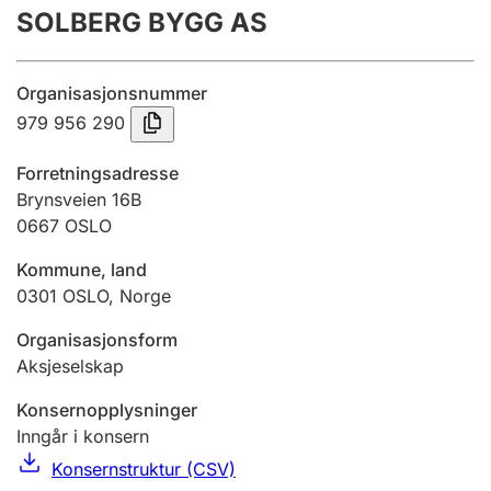
SOLBERG BYGG AS
Årsregnskap
Innsending og forsinkelsesgebyr
Organisasjonsnummer
979 956 290
Tinglysing
Forretningsadresse
Brynsveien 16B
0667
OSLO
Jeger
Betaling og jegeravgiftskort
Kommune, land
0301
OSLO
,
Norge
Ektepaktveileder
Organisasjonsform
Aksjeselskap
Konsernopplysninger
Offentlig sektor
Inngår i konsern
Konsernstruktur (CSV)