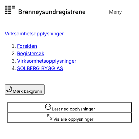
Hopp
Meny
Registersøk
til
Søk
Velg språk
innhold
Virksomhetsopplysninger
Aksjeselskap
Registrere, endre, slette
Forsiden
Registersøk
Virksomhetsopplysninger
Enkeltpersonforetak
SOLBERG BYGG AS
Registrere, endre, slette
Mørk bakgrunn
Lag og forening
Registrere, endre, slette
Opplysninger er skjult
Last ned opplysninger
Vis alle opplysninger
Flere organisasjonsformer