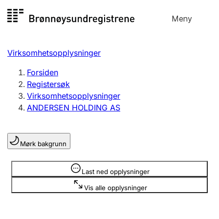
Hopp
Meny
Registersøk
til
Søk
Velg språk
innhold
Virksomhetsopplysninger
Aksjeselskap
Registrere, endre, slette
Forsiden
Registersøk
Virksomhetsopplysninger
Enkeltpersonforetak
ANDERSEN HOLDING AS
Registrere, endre, slette
Mørk bakgrunn
Lag og forening
Registrere, endre, slette
Opplysninger er skjult
Last ned opplysninger
Vis alle opplysninger
Flere organisasjonsformer