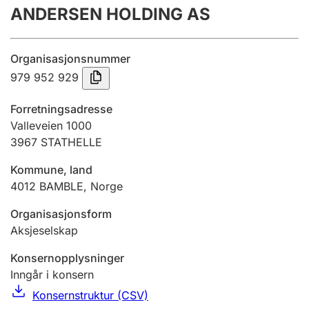
ANDERSEN HOLDING AS
Årsregnskap
Innsending og forsinkelsesgebyr
Organisasjonsnummer
979 952 929
Tinglysing
Forretningsadresse
Valleveien 1000
3967
STATHELLE
Jeger
Betaling og jegeravgiftskort
Kommune, land
4012
BAMBLE
,
Norge
Ektepaktveileder
Organisasjonsform
Aksjeselskap
Konsernopplysninger
Offentlig sektor
Inngår i konsern
Konsernstruktur (CSV)