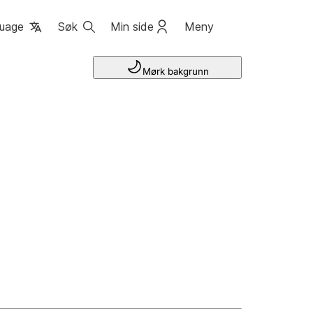
uage
Søk
Min side
Meny
Mørk bakgrunn