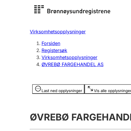
Registersøk
Aksjesel
Registrer
Virksomhetsopplysninger
Lag og forening
Flere
Forsiden
Registrere, endre, slette
organisa
Registersøk
Virksomhetsopplysninger
ØVREBØ FARGEHANDEL AS
Tinglysing
Jeger
Betaling 
Opplysninger er skjult
Last ned opplysninger
Vis alle opplysninge
Offentlig sektor
Andre t
ØVREBØ FARGEHAND