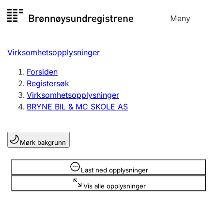
Hopp
Meny
Registersøk
til
Søk
Velg språk
innhold
Virksomhetsopplysninger
Aksjeselskap
Registrere, endre, slette
Forsiden
Registersøk
Virksomhetsopplysninger
Enkeltpersonforetak
BRYNE BIL & MC SKOLE AS
Registrere, endre, slette
Mørk bakgrunn
Lag og forening
Registrere, endre, slette
Opplysninger er skjult
Last ned opplysninger
Vis alle opplysninger
Flere organisasjonsformer