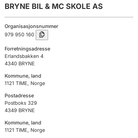
BRYNE BIL & MC SKOLE AS
Årsregnskap
Innsending og forsinkelsesgebyr
Organisasjonsnummer
979 950 160
Tinglysing
Forretningsadresse
Erlandsbakken 4
4340
BRYNE
Jeger
Betaling og jegeravgiftskort
Kommune, land
1121
TIME
,
Norge
Ektepaktveileder
Postadresse
Postboks 329
4349
BRYNE
Offentlig sektor
Kommune, land
1121
TIME
,
Norge