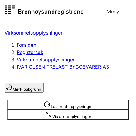
Hopp
Meny
Registersøk
til
Søk
Velg språk
innhold
Virksomhetsopplysninger
Aksjeselskap
Registrere, endre, slette
Forsiden
Registersøk
Virksomhetsopplysninger
Enkeltpersonforetak
IVAR OLSEN TRELAST BYGGEVARER AS
Registrere, endre, slette
Mørk bakgrunn
Lag og forening
Registrere, endre, slette
Opplysninger er skjult
Last ned opplysninger
Vis alle opplysninger
Flere organisasjonsformer