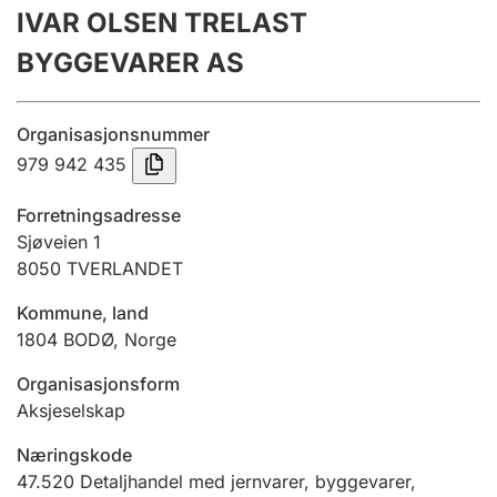
IVAR OLSEN TRELAST
Årsregnskap
BYGGEVARER AS
Innsending og forsinkelsesgebyr
Organisasjonsnummer
Tinglysing
979 942 435
Forretningsadresse
Jeger
Sjøveien 1
Betaling og jegeravgiftskort
8050
TVERLANDET
Kommune, land
1804
BODØ
,
Norge
Ektepaktveileder
Organisasjonsform
Aksjeselskap
Offentlig sektor
Næringskode
47.520
Detaljhandel med jernvarer, byggevarer,