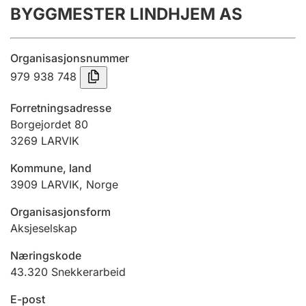
BYGGMESTER LINDHJEM AS
Årsregnskap
Innsending og forsinkelsesgebyr
Organisasjonsnummer
979 938 748
Tinglysing
Forretningsadresse
Borgejordet 80
3269
LARVIK
Jeger
Betaling og jegeravgiftskort
Kommune, land
3909
LARVIK
,
Norge
Ektepaktveileder
Organisasjonsform
Aksjeselskap
Næringskode
Offentlig sektor
43.320
Snekkerarbeid
E-post