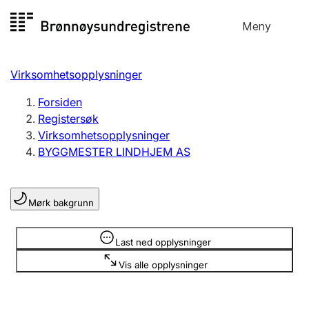
Hopp
Meny
Registersøk
til
Søk
Velg språk
innhold
Virksomhetsopplysninger
Aksjeselskap
Registrere, endre, slette
Forsiden
Registersøk
Virksomhetsopplysninger
Enkeltpersonforetak
BYGGMESTER LINDHJEM AS
Registrere, endre, slette
Mørk bakgrunn
Lag og forening
Registrere, endre, slette
Opplysninger er skjult
Last ned opplysninger
Vis alle opplysninger
Flere organisasjonsformer